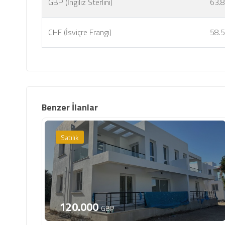
GBP (İngiliz Sterlini)
63.
CHF (İsviçre Frangı)
58.
Benzer İlanlar
Satılık
120.000
GBP