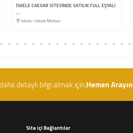
İSKELE CAESAR SİTESİNDE SATILIK FULL EŞYALI
...
İskele / İskele Merkez
daha detaylı bilgi almak için,
Hemen Arayın!
Site içi Bağlantılar