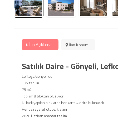
İlan Açıklaması
İlan Konumu
Satılık Daire - Gönyeli, Lefk
Lefkoşa Gönyeli,de
Türk tapulu
75 m2
Toplam 8 bloktan oluşuyor
İki katlı yapılan bloklarda her katta 4 daire bulunacak
Her daireye ait otopark alanı
2026 Haziran anahtar teslim