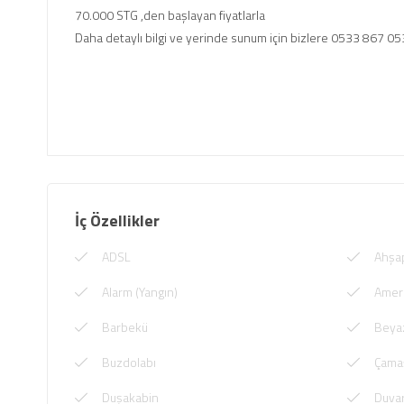
70.000 STG ,den başlayan fiyatlarla
Daha detaylı bilgi ve yerinde sunum için bizlere 0533 867 053
İç Özellikler
ADSL
Ahşa
Alarm (Yangın)
Amer
Barbekü
Beya
Buzdolabı
Çamaş
Duşakabin
Duvar