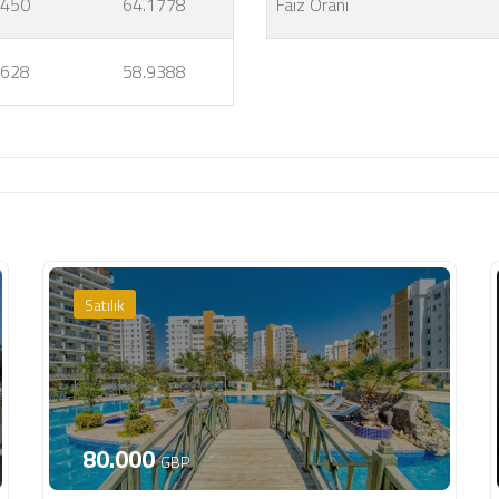
8450
64.1778
Faiz Oranı
5628
58.9388
Satılık
80.000
GBP