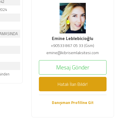
242
2024
ŞAMASINDA
Emine Leblebicioğlu
+90533 867 05 33 (Gsm)
emine@kibrisemlaksitesi.com
Mesaj Gönder
sinden
Hatalı İlan Bildir!
Danışman Profiline Git