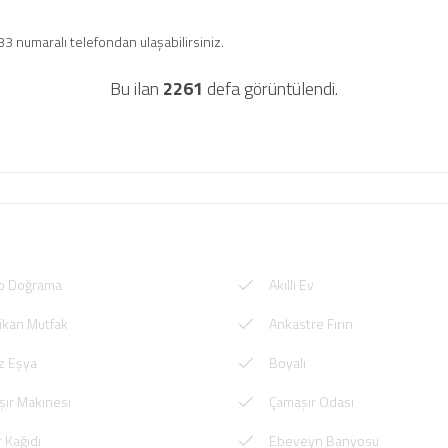
3 numaralı telefondan ulaşabilirsiniz.
Bu ilan
2261
defa görüntülendi.
p Doğrama
Akıllı Ev
ikan Mutfak
Ankastre Fırın
z Eşya
Boyalı
ır Makinesi
Çamaşır Odası
 Kağıdı
Ebeveyn Banyosu