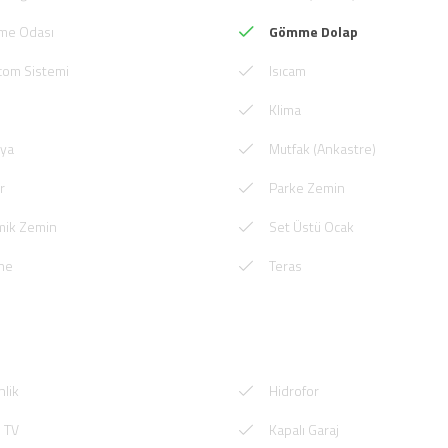
nme Odası
Gömme Dolap
com Sistemi
Isıcam
Klima
lya
Mutfak (Ankastre)
r
Parke Zemin
mik Zemin
Set Üstü Ocak
ne
Teras
lik
Hidrofor
 TV
Kapalı Garaj