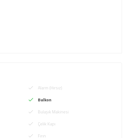
Alarm (Hırsız)
Balkon
Bulaşık Makinesi
Çelik Kapı
Fırın