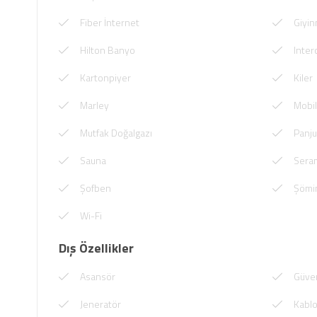
Fiber İnternet
Giyi
Hilton Banyo
Inter
Kartonpiyer
Kiler
Marley
Mobi
Mutfak Doğalgazı
Panju
Sauna
Sera
Şofben
Şömi
Wi-Fi
Dış Özellikler
Asansör
Güven
Jeneratör
Kablo