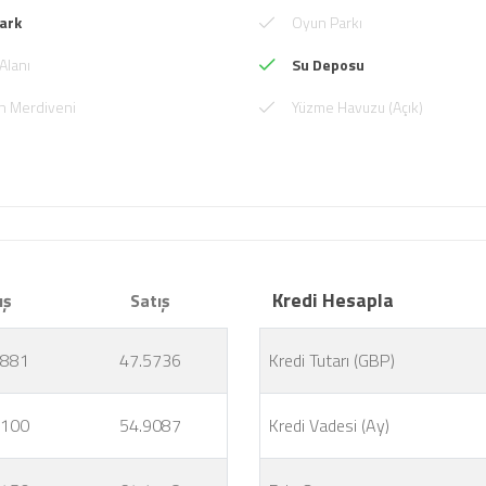
ark
Oyun Parkı
Alanı
Su Deposu
n Merdiveni
Yüzme Havuzu (Açık)
Kredi Hesapla
ış
Satış
4881
47.5736
Kredi Tutarı (GBP)
8100
54.9087
Kredi Vadesi (Ay)