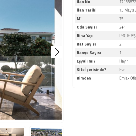
İlan No
1715587
İlan Tarihi
13 Mayıs 
M²
75
Oda Sayısı
2+1
Bina Yaşı
PROJE A
Kat Sayısı
2
Banyo Sayısı
1
Eşyalı mı?
Hayır
Site İçerisinde?
Evet
Kimden
Emlak Ofi