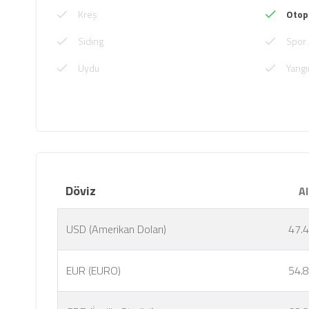
Kreş
Otop
Siding
Spor 
Uydu
Yangı
Döviz
Al
USD (Amerikan Doları)
47.
EUR (EURO)
54.