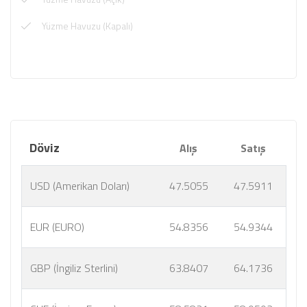
Yüzme Havuzu (Kapalı)
Döviz
Alış
Satış
USD (Amerikan Doları)
47.5055
47.5911
EUR (EURO)
54.8356
54.9344
GBP (İngiliz Sterlini)
63.8407
64.1736