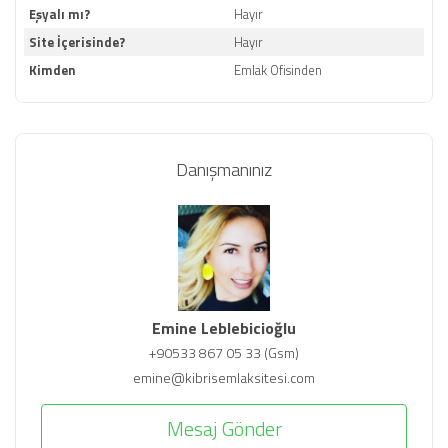
Eşyalı mı?
Hayır
Site İçerisinde?
Hayır
Kimden
Emlak Ofisinden
Danışmanınız
Emine Leblebicioğlu
+90533 867 05 33 (Gsm)
emine@kibrisemlaksitesi.com
Mesaj Gönder