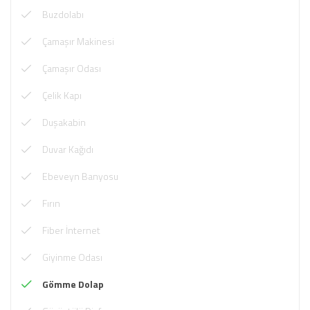
Buzdolabı
Çamaşır Makinesi
Çamaşır Odası
Çelik Kapı
Duşakabin
Duvar Kağıdı
Ebeveyn Banyosu
Fırın
Fiber İnternet
Giyinme Odası
Gömme Dolap