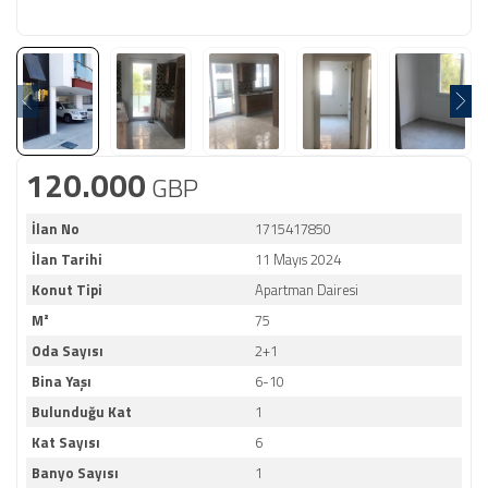
120.000
GBP
İlan No
1715417850
İlan Tarihi
11 Mayıs 2024
Konut Tipi
Apartman Dairesi
M²
75
Oda Sayısı
2+1
Bina Yaşı
6-10
Bulunduğu Kat
1
Kat Sayısı
6
Banyo Sayısı
1