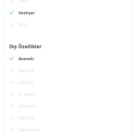
Teras
Vestiyer
Wi-Fi
Dış Özellikler
Asansör
Güvenlik
Hidrofor
Isı Yalıtım
Jeneratör
Kablo TV
Kapalı Garaj