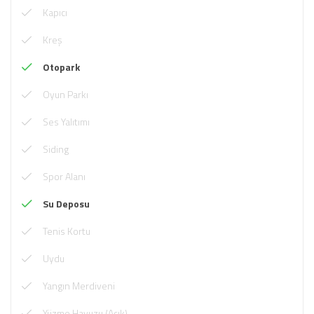
Kapıcı
Kreş
Otopark
Oyun Parkı
Ses Yalıtımı
Siding
Spor Alanı
Su Deposu
Tenis Kortu
Uydu
Yangın Merdiveni
Yüzme Havuzu (Açık)