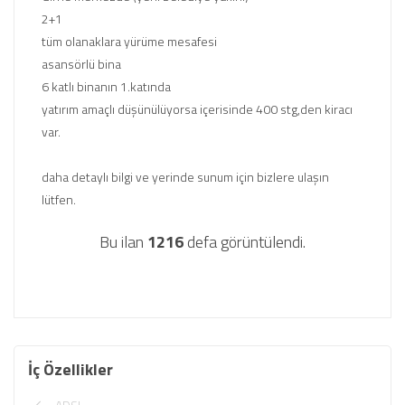
2+1
tüm olanaklara yürüme mesafesi
asansörlü bina
6 katlı binanın 1.katında
yatırım amaçlı düşünülüyorsa içerisinde 400 stg,den kiracı
var.
daha detaylı bilgi ve yerinde sunum için bizlere ulaşın
lütfen.
Bu ilan
1216
defa görüntülendi.
İç Özellikler