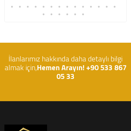
İlanlarımız hakkında daha detaylı bilgi
almak için,
Hemen Arayın! +90 533 867
05 33