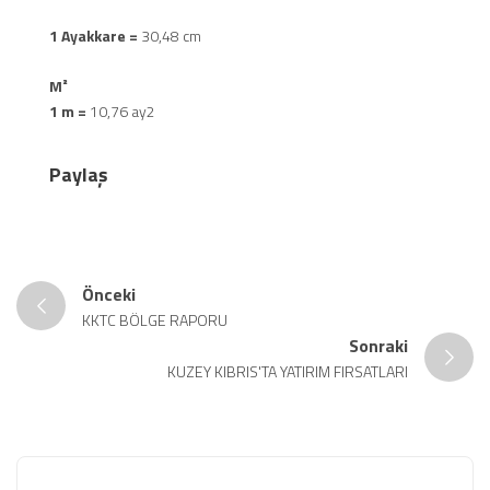
1 Ayakkare =
30,48 cm
M²
1 m =
10,76 ay2
Paylaş
Önceki
KKTC BÖLGE RAPORU
Sonraki
KUZEY KIBRIS'TA YATIRIM FIRSATLARI