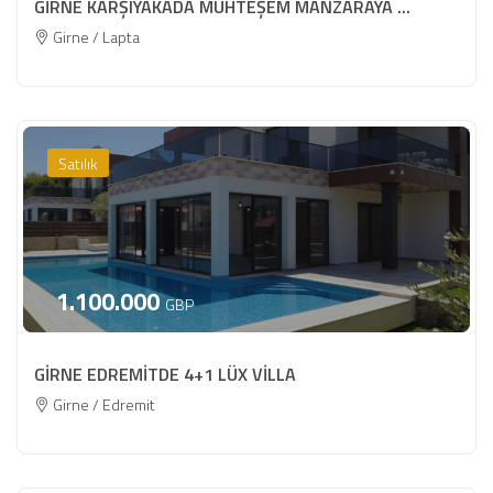
GİRNE KARŞIYAKADA MUHTEŞEM MANZARAYA ...
Girne / Lapta
Satılık
1.100.000
GBP
GİRNE EDREMİTDE 4+1 LÜX VİLLA
Girne / Edremit