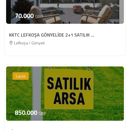
70.000
GBP
KKTC LEFKOŞA GÖNYELİDE 2+1 SATILIK ...
Lefkoşa / Gönyeli
Satılık
850.000
GBP