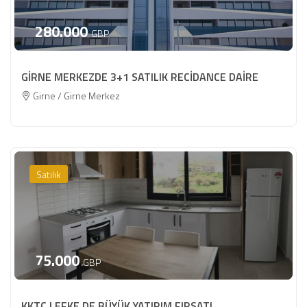
280.000
GBP
GİRNE MERKEZDE 3+1 SATILIK RECİDANCE DAİRE
Girne / Girne Merkez
Satılık
75.000
GBP
KKTC LEFKE DE BÜYÜK YATIRIM FIRSATI