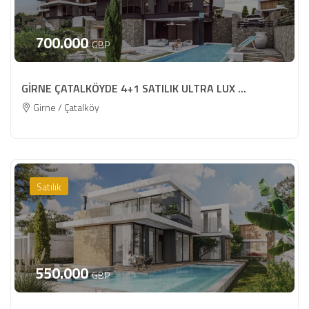
700.000
GBP
GİRNE ÇATALKÖYDE 4+1 SATILIK ULTRA LUX ...
Girne / Çatalköy
Satılık
550.000
GBP